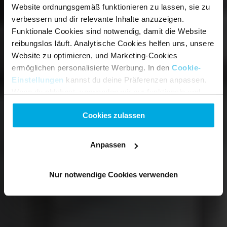
Sorgenfrei fahren
Website ordnungsgemäß funktionieren zu lassen, sie zu
mit dem
verbessern und dir relevante Inhalte anzuzeigen.
Funktionale Cookies sind notwendig, damit die Website
umfassenden
reibungslos läuft. Analytische Cookies helfen uns, unsere
Website zu optimieren, und Marketing-Cookies
Diebstahlschutz.
ermöglichen personalisierte Werbung. In den
Cookie-
Einstellungen
kannst du deine Präferenzen anpassen.
Wenn du ablehnst, verwenden wir nur funktionale und
Ab nur 3,90 € zusätzlich pro 
analytische Cookies.
Monat zu deinem Abo 
Cookies zulassen
hinzufügen.
Anpassen
 Umfassenden Diebstahlschutz sichern
Mehr erfahren
Nur notwendige Cookies verwenden