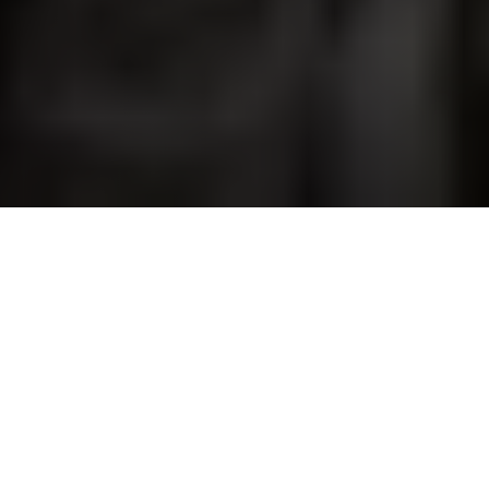
Fahrrad gestohlen? Kein 
Panik.
Basis 
Umfassender 
Diebstahlschu
Diebstahlschu
tz
tz