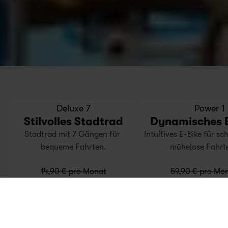
Bis zu 24€ Rabatt
Extra Studentenrabatt
Extra Studentenrabat
Deluxe 7
Power 1
Stilvolles Stadtrad
Dynamisches E
Stadtrad mit 7 Gängen für 
Intuitives E-Bike für sch
bequeme Fahrten.
mühelose Fahrt
14,90 € pro Monat
59,90 € pro Mo
12,90 € pro Monat
Ab
Ab
49,90 € pro M
Mehr Details
Mehr Details