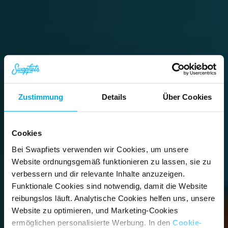
Zustimmung
Details
Über Cookies
Über 80.000 
Studierende fahren 
Cookies
Bei Swapfiets verwenden wir Cookies, um unsere
schon Swapfiets.
Website ordnungsgemäß funktionieren zu lassen, sie zu
verbessern und dir relevante Inhalte anzuzeigen.
Hol dir dein eigenes Fahrrad ab 12,90 
Funktionale Cookies sind notwendig, damit die Website
€ pro Monat.
reibungslos läuft. Analytische Cookies helfen uns, unsere
Website zu optimieren, und Marketing-Cookies
ermöglichen personalisierte Werbung. In den
Cookie-
Melde dich jetzt an