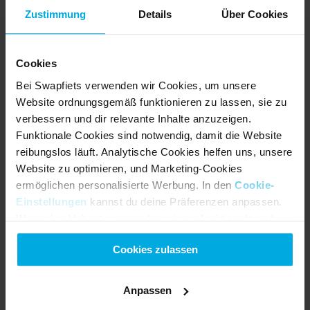
Zustimmung
Details
Über Cookies
Cookies
Bei Swapfiets verwenden wir Cookies, um unsere
Website ordnungsgemäß funktionieren zu lassen, sie zu
verbessern und dir relevante Inhalte anzuzeigen.
Funktionale Cookies sind notwendig, damit die Website
reibungslos läuft. Analytische Cookies helfen uns, unsere
Erstklassiger Service
Website zu optimieren, und Marketing-Cookies
ermöglichen personalisierte Werbung. In den
Cookie-
Du fährst, wir kümmern uns um den Rest. Du kannst 
Einstellungen
kannst du deine Präferenzen anpassen.
Wenn du ablehnst, verwenden wir nur funktionale und
dich darauf verlassen, dass wir dein Fahrrad 
analytische Cookies.
perfekt einstellen, es im Falle eines Diebstahls 
Cookies zulassen
schnell ersetzen und dir bei Bedarf helfen, das Abo 
zu kündigen. Freundlich, schnell und unkompliziert.
Anpassen