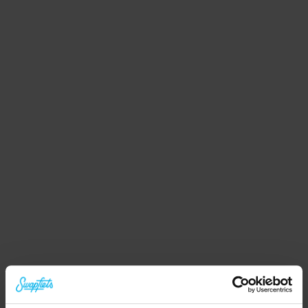
lieber, dass wir zu dir kommen? Lade die App 
herunter und vereinbare einen Termin.
Hochwertige Fahrräder
Swapfiets Räder stehen für Sicherheit und Qualität: 
rutschfeste Reifen, Shimano Bremsen und Motor, 
AXA-Schlösser und helle LED-Beleuchtung. Designt 
von Swapfiets, gefertigt in Europa.