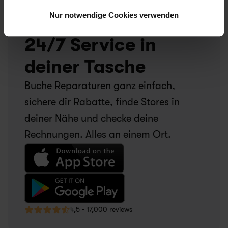
Nur notwendige Cookies verwenden
24/7 Service in 
deiner Tasche
Buche Reparaturen ganz einfach, 
sichere dir Rabatte, finde Stores in 
deiner Nähe und checke deine 
Rechnungen. Alles an einem Ort.
4,5 • 17,000 reviews