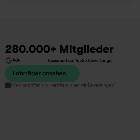
280.000+ Mitglieder
4.4
Basierend auf 4,525 Bewertungen
Fahrräder ansehen
Wie überprüfen und veröffentlichen wir Bewertungen?
Richtig schnell und nice! Patrick hat 
Bin sehr zufr
mich bedient und unkompliziert 
meistens, was e
alles schnell erledigt. Die Jungs 
unkompliziert
machen ihren Job super und bieten 
nur dafür, das