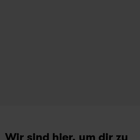
einen super Service!
manchmal spin
Ankush
Batterie mehr
3 months ago
ausschalten m
Swapfiets Hamburg
Unterstützun
Salimatou
1 year ago
Swapfiets Ber
Wir sind hier, um dir zu